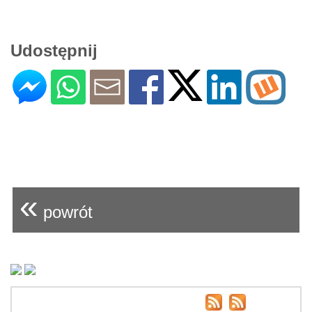
Udostępnij
«
powrót