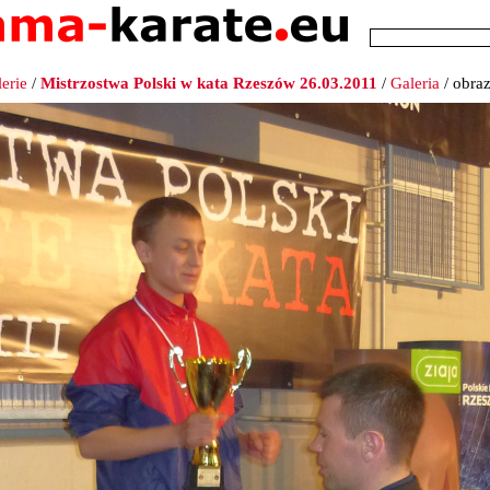
erie
/
Mistrzostwa Polski w kata Rzeszów 26.03.2011
/
Galeria
/ obra