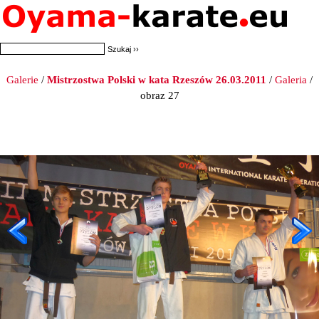
Galerie
/
Mistrzostwa Polski w kata Rzeszów 26.03.2011
/
Galeria
/
obraz 27