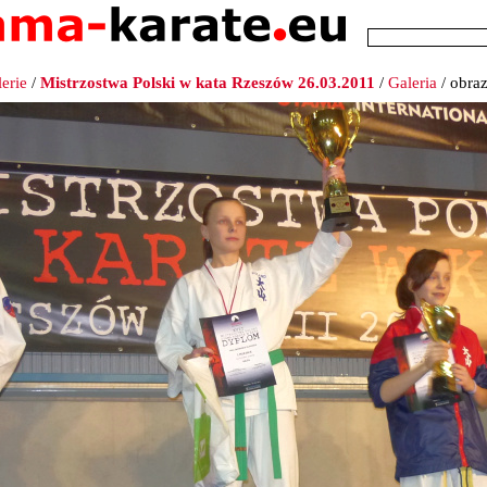
erie
/
Mistrzostwa Polski w kata Rzeszów 26.03.2011
/
Galeria
/ obra