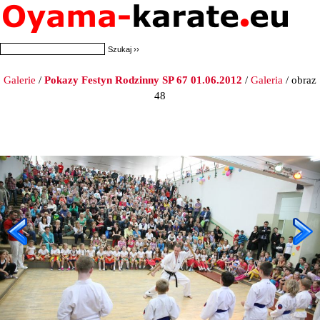
Galerie
/
Pokazy Festyn Rodzinny SP 67 01.06.2012
/
Galeria
/ obraz
48